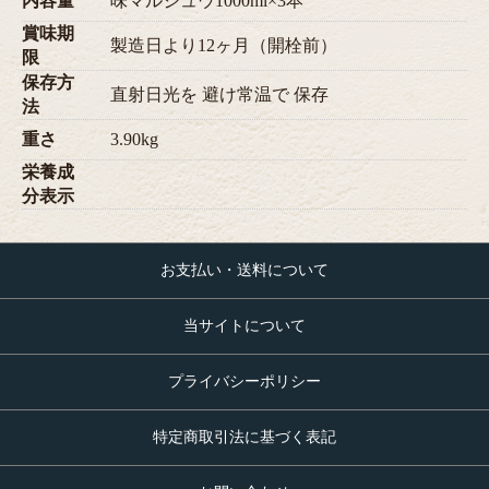
内容量
味マルジュウ1000ml×3本
賞味期
製造日より12ヶ月（開栓前）
限
保存方
直射日光を 避け常温で 保存
法
重さ
3.90kg
栄養成
分表示
お支払い・送料について
当サイトについて
プライバシーポリシー
特定商取引法に基づく表記