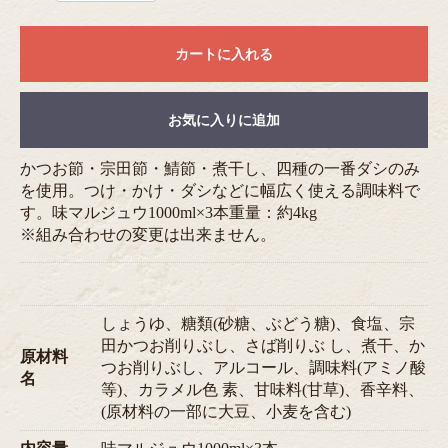
カートに入れる
お気に入りに追加
かつお節・宗田節・鯖節・煮干し、四種の一番ダシのみ
を使用。つけ・かけ・ダシなどに幅広く使える調味料で
す。味マルジュウ1000ml×3本重量：約4kg
※組み合わせの変更は出来ません。
しょうゆ、糖類(砂糖、ぶどう糖)、食塩、宗
田かつお削りぶし、さば削りぶ し、煮干、か
原材料
つお削りぶし、アルコール、調味料(アミノ酸
名
等)、カラメル色 素、甘味料(甘草)、香辛料、
(原材料の一部に大豆、小麦を含む)