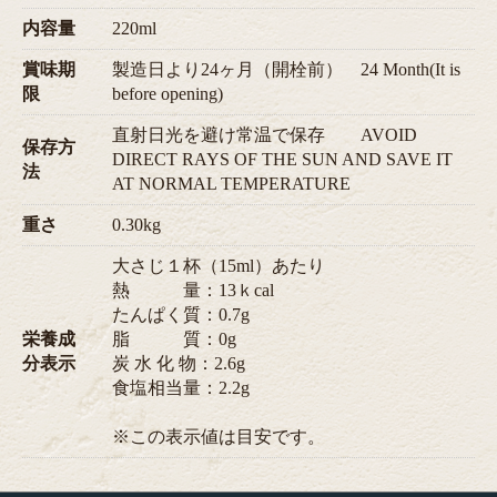
内容量
220ml
賞味期
製造日より24ヶ月（開栓前） 24 Month(It is
限
before opening)
直射日光を避け常温で保存 AVOID
保存方
DIRECT RAYS OF THE SUN AND SAVE IT
法
AT NORMAL TEMPERATURE
重さ
0.30kg
大さじ１杯（15ml）あたり
熱 量：13ｋcal
たんぱく質：0.7g
栄養成
脂 質：0g
分表示
炭 水 化 物：2.6g
食塩相当量：2.2g
※この表示値は目安です。