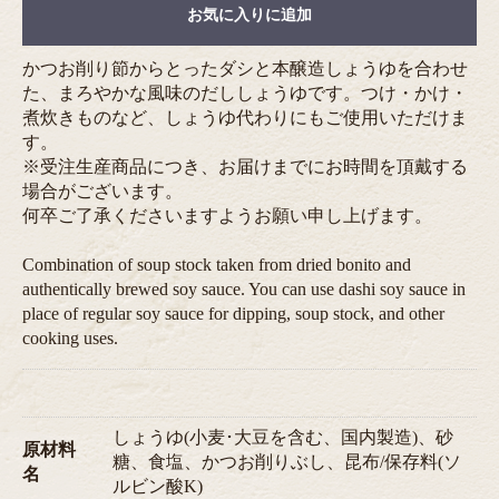
お気に入りに追加
かつお削り節からとったダシと本醸造しょうゆを合わせ
た、まろやかな風味のだししょうゆです。つけ・かけ・
煮炊きものなど、しょうゆ代わりにもご使用いただけま
す。
※受注生産商品につき、お届けまでにお時間を頂戴する
場合がございます。
何卒ご了承くださいますようお願い申し上げます。
Combination of soup stock taken from dried bonito and
authentically brewed soy sauce. You can use dashi soy sauce in
place of regular soy sauce for dipping, soup stock, and other
cooking uses.
しょうゆ(小麦･大豆を含む、国内製造)、砂
原材料
糖、食塩、かつお削りぶし、昆布/保存料(ソ
名
ルビン酸K)