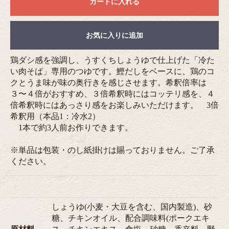
カートに入れる
お気に入りに追加
鶏ダシ感を強調し、うすくちしょうゆで仕上げた「冷た
い肉そば」専用のつゆです。鰹だしをベースに、鶏のコ
クとうま味が味の奥行きを感じさせます。希釈倍率は
３〜４倍がおすすめ、３倍希釈時にはコッテリ感を、４
倍希釈時にはあっさり感をお楽しみいただけます。 3倍
希釈用（本品1：冷水2）
1本で約3人前お作りできます。
※単品は包装・のし紙掛けは賜っておりません。ご了承
ください。
しょうゆ(小麦・大豆を含む、国内製造)、砂
糖、チキンオイル、配合調味料(ポークエキ