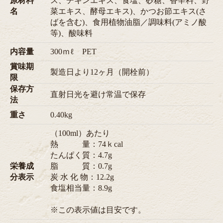
原材料
ス、チキンエキス、食塩、砂糖、香辛料、野
名
菜エキス、酵母エキス)、かつお節エキス(さ
ばを含む)、食用植物油脂／調味料(アミノ酸
等)、酸味料
内容量
300ｍℓ PET
賞味期
製造日より12ヶ月（開栓前）
限
保存方
直射日光を避け常温で保存
法
重さ
0.40kg
（100ml）あたり
熱 量：74ｋcal
たんぱく質：4.7g
栄養成
脂 質：0.7g
分表示
炭 水 化 物：12.2g
食塩相当量：8.9g
※この表示値は目安です。